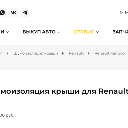
М
ИИ
ВЫКУП АВТО
СЕРВИС
ЗАПЧ
ля
Шумоизоляция крыши
Renault
Renault Kangoo
моизоляция крыши для Renault
00 руб.