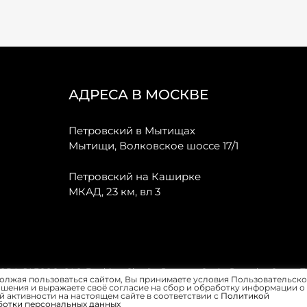
АДРЕСА В МОСКВЕ
Петровский в Мытищах
Мытищи, Волковское шоссе 17/1
Петровский на Каширке
МКАД, 23 км, вл 3
, JAECOO, GAC, Forthing, Citroёn, Peugeot, Opel и Renault в Санкт-
олжая пользоваться сайтом, Вы принимаете условия Пользовательско
шения и выражаете своё согласие на сбор и обработку информации о
 активности на настоящем сайте в соответствии с
Политикой
ботки персональных данных