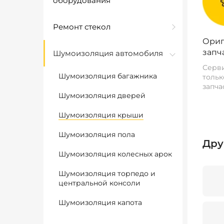
оборудования
Ремонт стекол
Ориг
запч
Шумоизоляция автомобиля
Серви
Шумоизоляция багажника
тольк
запча
Шумоизоляция дверей
Шумоизоляция крыши
Шумоизоляция пола
Дру
Шумоизоляция колесных арок
Шумоизоляция торпедо и
центральной консоли
Шумоизоляция капота