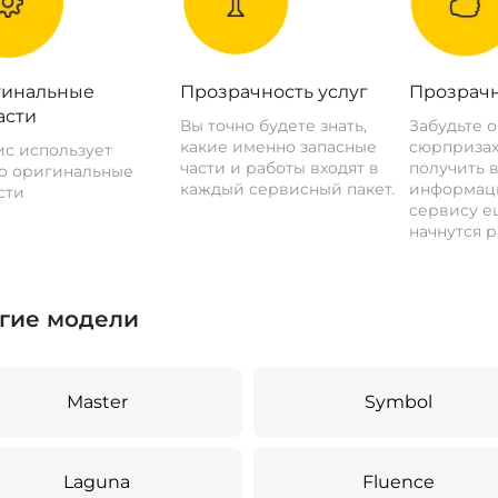
инальные
Прозрачность услуг
Прозрачн
асти
Вы точно будете знать,
Забудьте 
какие именно запасные
сюрпризах
с использует
части и работы входят в
получить 
о оригинальные
каждый сервисный пакет.
информац
сти
сервису ещ
начнутся р
гие модели
Master
Symbol
Laguna
Fluence