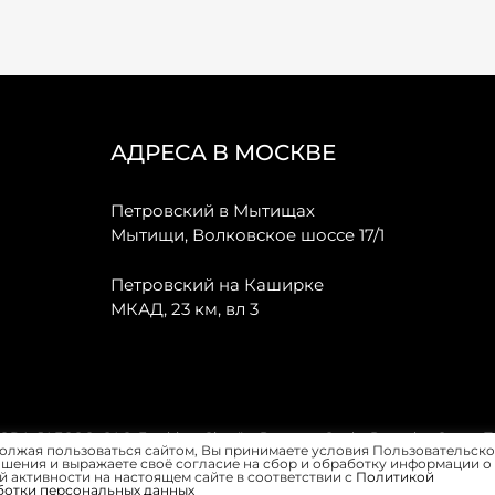
АДРЕСА В МОСКВЕ
Петровский в Мытищах
Мытищи, Волковское шоссе 17/1
Петровский на Каширке
МКАД, 23 км, вл 3
, JAECOO, GAC, Forthing, Citroёn, Peugeot, Opel и Renault в Санкт-
олжая пользоваться сайтом, Вы принимаете условия Пользовательско
шения и выражаете своё согласие на сбор и обработку информации о
 активности на настоящем сайте в соответствии с
Политикой
ботки персональных данных