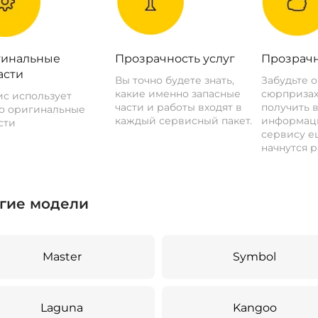
инальные
Прозрачность услуг
Прозрачн
асти
Вы точно будете знать,
Забудьте 
какие именно запасные
сюрпризах
с использует
части и работы входят в
получить 
о оригинальные
каждый сервисный пакет.
информац
сти
сервису ещ
начнутся р
гие модели
Master
Symbol
Laguna
Kangoo