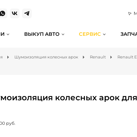
М
ИИ
ВЫКУП АВТО
СЕРВИС
ЗАПЧ
ля
Шумоизоляция колесных арок
Renault
Renault 
моизоляция колесных арок для 
00 руб.