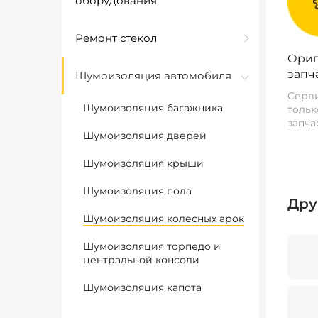
оборудования
Ремонт стекол
Ориг
запч
Шумоизоляция автомобиля
Серви
Шумоизоляция багажника
тольк
запча
Шумоизоляция дверей
Шумоизоляция крыши
Шумоизоляция пола
Дру
Шумоизоляция колесных арок
Шумоизоляция торпедо и
центральной консоли
Шумоизоляция капота