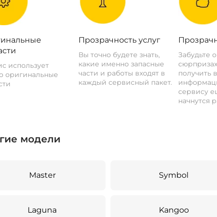
инальные
Прозрачность услуг
Прозрачн
асти
Вы точно будете знать,
Забудьте 
какие именно запасные
сюрпризах
с использует
части и работы входят в
получить 
о оригинальные
каждый сервисный пакет.
информац
сти
сервису ещ
начнутся р
гие модели
Master
Symbol
Laguna
Kangoo