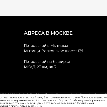
АДРЕСА В МОСКВЕ
Петровский в Мытищах
Мытищи, Волковское шоссе 17/1
Петровский на Каширке
МКАД, 23 км, вл 3
, JAECOO, GAC, Forthing, Citroёn, Peugeot, Opel и Renault в Санкт-
олжая пользоваться сайтом, Вы принимаете условия Пользовательско
шения и выражаете своё согласие на сбор и обработку информации о
 активности на настоящем сайте в соответствии с
Политикой
ботки персональных данных