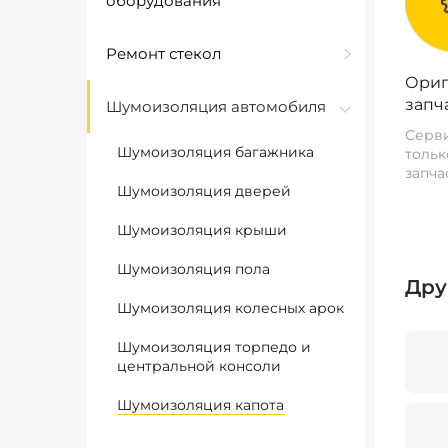
оборудования
Ремонт стекол
Ориг
запч
Шумоизоляция автомобиля
Серви
Шумоизоляция багажника
тольк
запча
Шумоизоляция дверей
Шумоизоляция крыши
Шумоизоляция пола
Дру
Шумоизоляция колесных арок
Шумоизоляция торпедо и
центральной консоли
Шумоизоляция капота