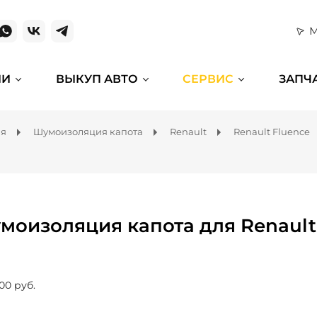
М
ИИ
ВЫКУП АВТО
СЕРВИС
ЗАПЧ
ля
Шумоизоляция капота
Renault
Renault Fluence
моизоляция капота для Renault
00 руб.