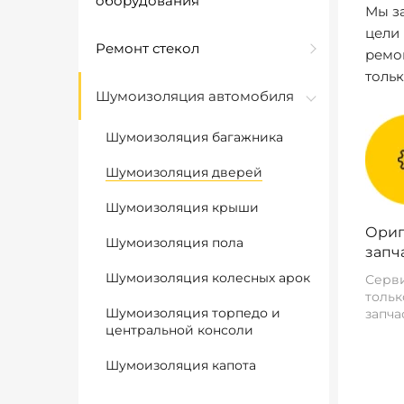
оборудования
Мы за
цели
Ремонт стекол
ремо
толь
Шумоизоляция автомобиля
Шумоизоляция багажника
Шумоизоляция дверей
Шумоизоляция крыши
Ориг
Шумоизоляция пола
запч
Шумоизоляция колесных арок
Серви
тольк
Шумоизоляция торпедо и
запча
центральной консоли
Шумоизоляция капота