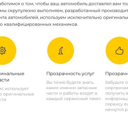
ботимся о том, чтобы ваш автомобиль доставлял вам то
 мы скрупулезно выполняем, разработанный производит
нта автомобилей, используем исключительно оригиналь
ко квалифицированных механиков.
инальные
Прозрачность услуг
Прозрачн
асти
Вы точно будете знать,
Забудьте 
какие именно запасные
сюрпризах
с использует
части и работы входят в
получить 
о оригинальные
каждый сервисный пакет.
информац
сти
сервису ещ
начнутся р