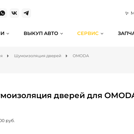
М
ИИ
ВЫКУП АВТО
СЕРВИС
ЗАПЧ
ля
Шумоизоляция дверей
OMODA
моизоляция дверей для OMOD
00 руб.