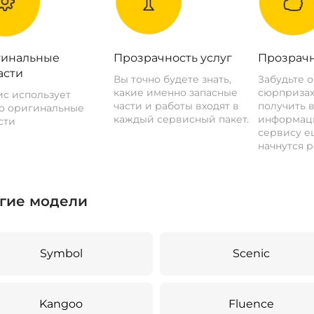
инальные
Прозрачность услуг
Прозрачн
асти
Вы точно будете знать,
Забудьте 
какие именно запасные
сюрпризах
с использует
части и работы входят в
получить 
о оригинальные
каждый сервисный пакет.
информац
сти
сервису ещ
начнутся р
гие модели
Symbol
Scenic
Kangoo
Fluence