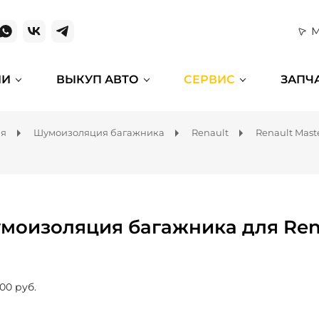
М
ИИ
ВЫКУП АВТО
СЕРВИС
ЗАПЧ
ля
Шумоизоляция багажника
Renault
Renault Mast
моизоляция багажника для Rena
00 руб.