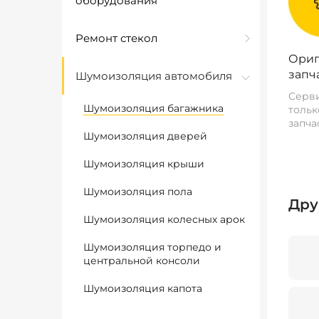
оборудования
Ремонт стекол
Ориг
запч
Шумоизоляция автомобиля
Серви
Шумоизоляция багажника
тольк
запча
Шумоизоляция дверей
Шумоизоляция крыши
Шумоизоляция пола
Дру
Шумоизоляция колесных арок
Шумоизоляция торпедо и
центральной консоли
Шумоизоляция капота