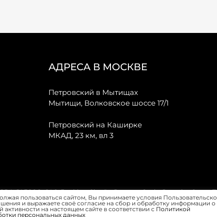
АДРЕСА В МОСКВЕ
Петровский в Мытищах
Мытищи, Волковское шоссе 17/1
Петровский на Каширке
МКАД, 23 км, вл 3
, JAECOO, GAC, Forthing, Citroёn, Peugeot, Opel и Renault в Санкт-
олжая пользоваться сайтом, Вы принимаете условия Пользовательско
шения и выражаете своё согласие на сбор и обработку информации о
 активности на настоящем сайте в соответствии с
Политикой
ботки персональных данных