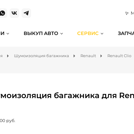
М
ИИ
ВЫКУП АВТО
СЕРВИС
ЗАПЧ
ля
Шумоизоляция багажника
Renault
Renault Clio
моизоляция багажника для Rena
00 руб.