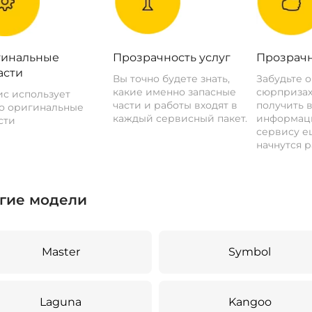
инальные
Прозрачность услуг
Прозрачн
асти
Вы точно будете знать,
Забудьте 
какие именно запасные
сюрпризах
с использует
части и работы входят в
получить 
о оригинальные
каждый сервисный пакет.
информац
сти
сервису ещ
начнутся р
гие модели
Master
Symbol
Laguna
Kangoo