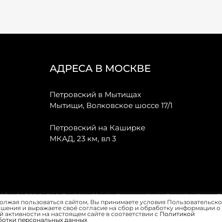
АДРЕСА В МОСКВЕ
Петровский в Мытищах
Мытищи, Волковское шоссе 17/1
Петровский на Каширке
МКАД, 23 км, вл 3
, JAECOO, GAC, Forthing, Citroёn, Peugeot, Opel и Renault в Санкт-
олжая пользоваться сайтом, Вы принимаете условия Пользовательско
шения и выражаете своё согласие на сбор и обработку информации о
 активности на настоящем сайте в соответствии с
Политикой
ботки персональных данных