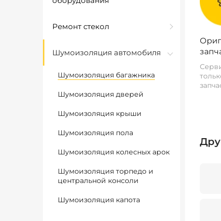
оборудования
Ремонт стекол
Ориг
запч
Шумоизоляция автомобиля
Серви
Шумоизоляция багажника
тольк
запча
Шумоизоляция дверей
Шумоизоляция крыши
Шумоизоляция пола
Дру
Шумоизоляция колесных арок
Шумоизоляция торпедо и
центральной консоли
Шумоизоляция капота