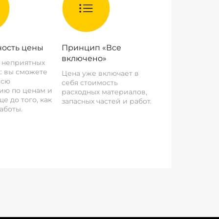
ость цены
Принцип «Все
включено»
о неприятных
: вы сможете
Цена уже включает в
всю
себя стоимость
ию по ценам и
расходных материалов,
е до того, как
запасных частей и работ.
аботы.