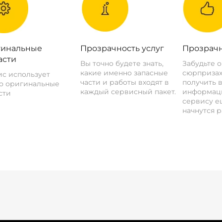
инальные
Прозрачность услуг
Прозрачн
асти
Вы точно будете знать,
Забудьте 
какие именно запасные
сюрпризах
с использует
части и работы входят в
получить 
о оригинальные
каждый сервисный пакет.
информац
сти
сервису ещ
начнутся р