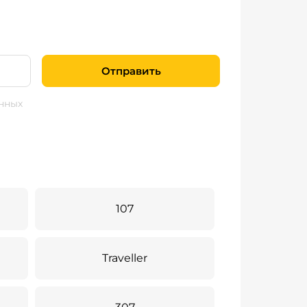
Отправить
нных
107
Traveller