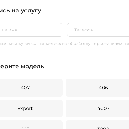
ись на услугу
ая кнопку вы соглашаетесь
на обработку персональных да
ерите модель
407
406
Expert
4007