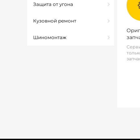
Защита от угона
Кузовной ремонт
Ориг
Шиномонтаж
запч
Серви
тольк
запча