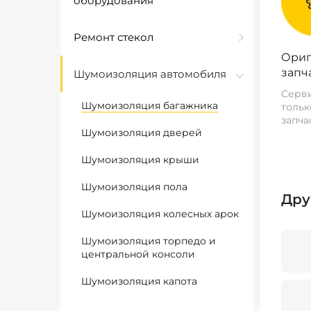
оборудования
Ремонт стекол
Ориг
запч
Шумоизоляция автомобиля
Серви
Шумоизоляция багажника
тольк
запча
Шумоизоляция дверей
Шумоизоляция крыши
Шумоизоляция пола
Дру
Шумоизоляция колесных арок
Шумоизоляция торпедо и
центральной консоли
Шумоизоляция капота