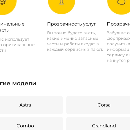
инальные
Прозрачность услуг
Прозрачн
асти
Вы точно будете знать,
Забудьте 
какие именно запасные
сюрпризах
с использует
части и работы входят в
получить 
о оригинальные
каждый сервисный пакет.
информац
сти
сервису ещ
начнутся р
гие модели
Astra
Corsa
Combo
Grandland