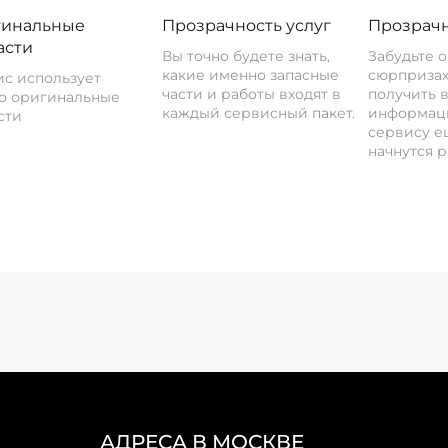
инальные
Прозрачность услуг
Прозрачн
асти
Вы точно будете знать,
Забудьте 
какие именно запасные
сюрпризах
с использует
части и работы входят в
получить 
о оригинальные
каждый сервисный пакет.
информац
сти
сервису ещ
начнутся р
АДРЕСА В МОСКВЕ