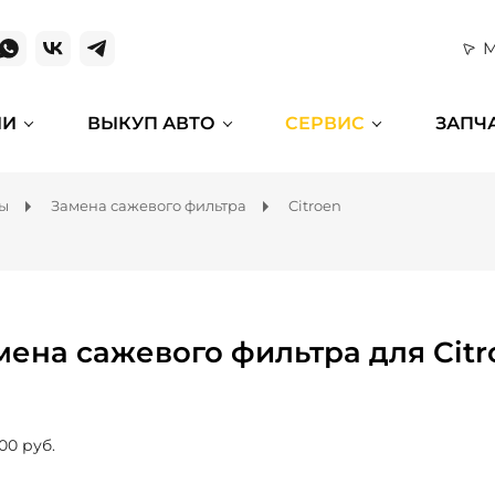
М
ИИ
ВЫКУП АВТО
СЕРВИС
ЗАПЧ
мы
Замена сажевого фильтра
Citroen
мена сажевого фильтра для Citr
00 руб.