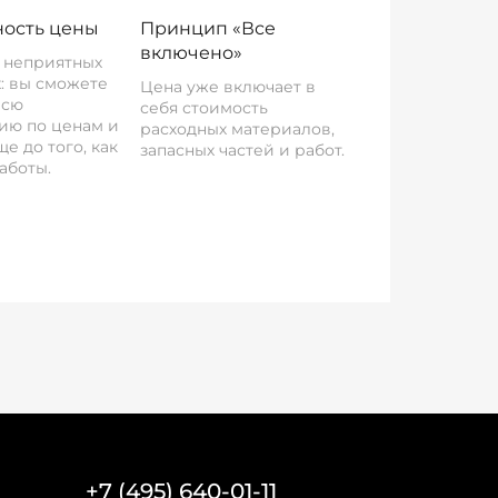
ость цены
Принцип «Все
включено»
о неприятных
: вы сможете
Цена уже включает в
всю
себя стоимость
ию по ценам и
расходных материалов,
е до того, как
запасных частей и работ.
аботы.
+7 (495) 640-01-11