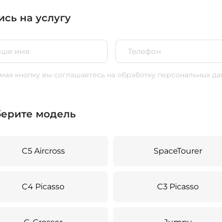
ись на услугу
ая кнопку вы соглашаетесь
на обработку персональных да
ерите модель
C5 Aircross
SpaceTourer
C4 Picasso
C3 Picasso