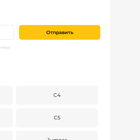
Отправить
нных
C4
C5