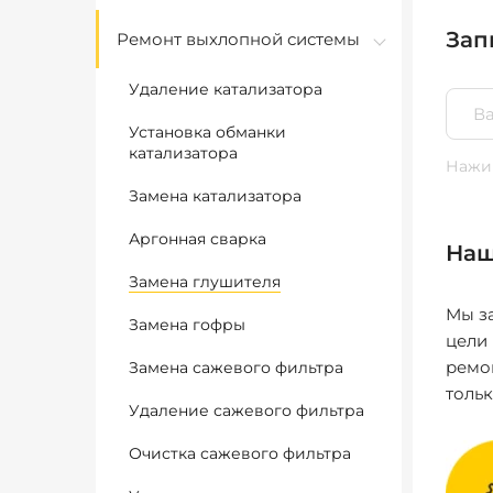
Зап
Ремонт выхлопной системы
Удаление катализатора
Установка обманки
катализатора
Нажим
Замена катализатора
Аргонная сварка
Наш
Замена глушителя
Мы за
Замена гофры
цели
ремо
Замена сажевого фильтра
толь
Удаление сажевого фильтра
Очистка сажевого фильтра