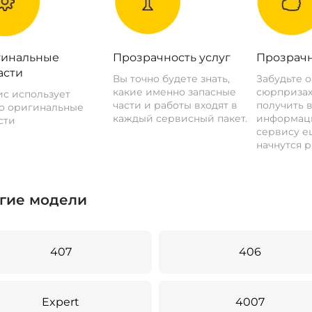
инальные
Прозрачность услуг
Прозрачн
асти
Вы точно будете знать,
Забудьте 
какие именно запасные
сюрпризах
с использует
части и работы входят в
получить 
о оригинальные
каждый сервисный пакет.
информац
сти
сервису ещ
начнутся р
гие модели
407
406
Expert
4007