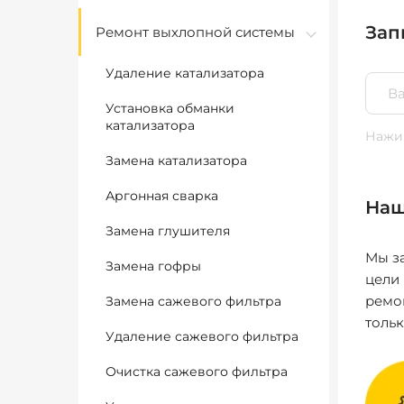
Зап
Ремонт выхлопной системы
Удаление катализатора
Установка обманки
катализатора
Нажим
Замена катализатора
Аргонная сварка
Наш
Замена глушителя
Мы за
Замена гофры
цели
ремо
Замена сажевого фильтра
толь
Удаление сажевого фильтра
Очистка сажевого фильтра