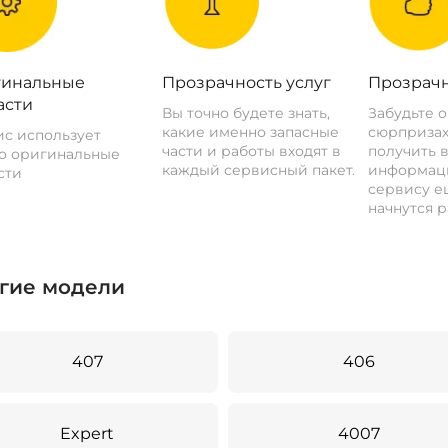
инальные
Прозрачность услуг
Прозрачн
асти
Вы точно будете знать,
Забудьте 
какие именно запасные
сюрпризах
с использует
части и работы входят в
получить 
о оригинальные
каждый сервисный пакет.
информац
сти
сервису ещ
начнутся р
гие модели
407
406
Expert
4007