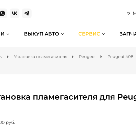
М
ИИ
ВЫКУП АВТО
СЕРВИС
ЗАПЧ
мы
Установка пламегасителя
Peugeot
Peugeot 408
тановка пламегасителя для Peu
00 руб.