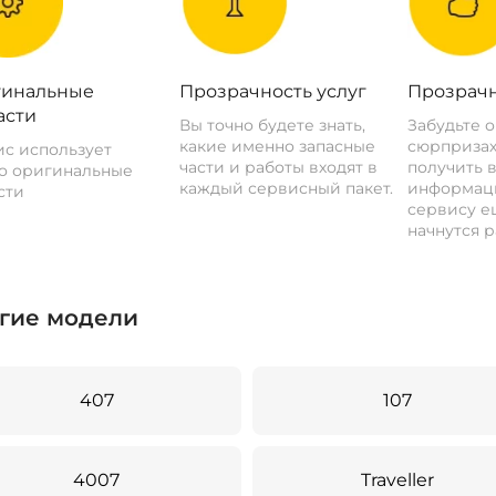
инальные
Прозрачность услуг
Прозрачн
асти
Вы точно будете знать,
Забудьте 
какие именно запасные
сюрпризах
с использует
части и работы входят в
получить 
о оригинальные
каждый сервисный пакет.
информац
сти
сервису ещ
начнутся р
гие модели
407
107
4007
Traveller