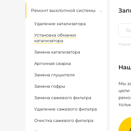
Зап
Ремонт выхлопной системы
Удаление катализатора
Установка обманки
катализатора
Нажим
Замена катализатора
Аргонная сварка
Наш
Замена глушителя
Мы за
Замена гофры
цели
ремо
Замена сажевого фильтра
толь
Удаление сажевого фильтра
Очистка сажевого фильтра