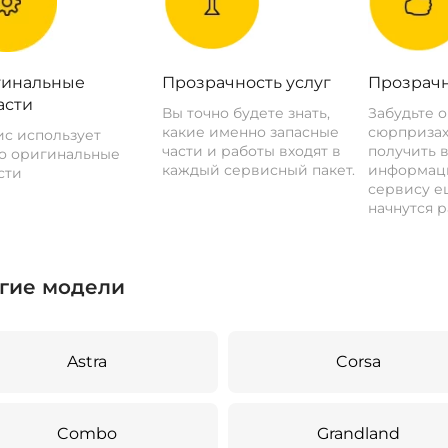
инальные
Прозрачность услуг
Прозрачн
асти
Вы точно будете знать,
Забудьте 
какие именно запасные
сюрпризах
с использует
части и работы входят в
получить 
о оригинальные
каждый сервисный пакет.
информац
сти
сервису ещ
начнутся р
гие модели
Astra
Corsa
Combo
Grandland