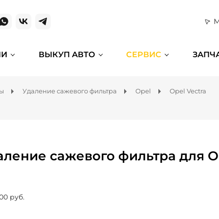
М
ИИ
ВЫКУП АВТО
СЕРВИС
ЗАПЧ
мы
Удаление сажевого фильтра
Opel
Opel Vectra
аление сажевого фильтра для Op
00 руб.