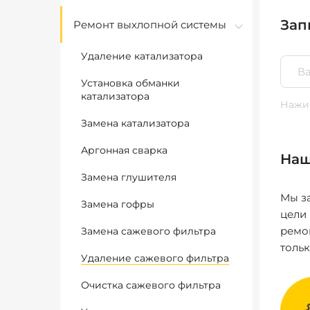
Зап
Ремонт выхлопной системы
Удаление катализатора
Установка обманки
катализатора
Нажим
Замена катализатора
Аргонная сварка
Наш
Замена глушителя
Мы за
Замена гофры
цели
ремо
Замена сажевого фильтра
толь
Удаление сажевого фильтра
Очистка сажевого фильтра