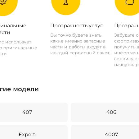
инальные
Прозрачность услуг
Прозрачн
асти
Вы точно будете знать,
Забудьте 
какие именно запасные
сюрпризах
с использует
части и работы входят в
получить 
о оригинальные
каждый сервисный пакет.
информац
сти
сервису ещ
начнутся р
гие модели
407
406
Expert
4007