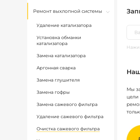
Зап
Ремонт выхлопной системы
Удаление катализатора
Установка обманки
катализатора
Нажим
Замена катализатора
Аргонная сварка
Наш
Замена глушителя
Мы за
Замена гофры
цели
ремо
Замена сажевого фильтра
толь
Удаление сажевого фильтра
Очистка сажевого фильтра