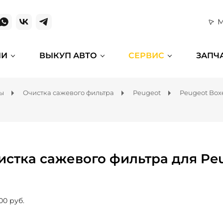
М
ИИ
ВЫКУП АВТО
СЕРВИС
ЗАПЧ
мы
Очистка сажевого фильтра
Peugeot
Peugeot Box
истка сажевого фильтра для Pe
00 руб.