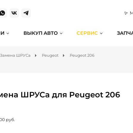
М
ИИ
ВЫКУП АВТО
СЕРВИС
ЗАПЧ
Замена ШРУСа
Peugeot
Peugeot 206
мена ШРУСа для Peugeot 206
00 руб.