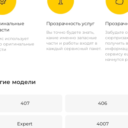
инальные
Прозрачность услуг
Прозрачн
асти
Вы точно будете знать,
Забудьте 
какие именно запасные
сюрпризах
с использует
части и работы входят в
получить 
о оригинальные
каждый сервисный пакет.
информац
сти
сервису ещ
начнутся р
гие модели
407
406
Expert
4007