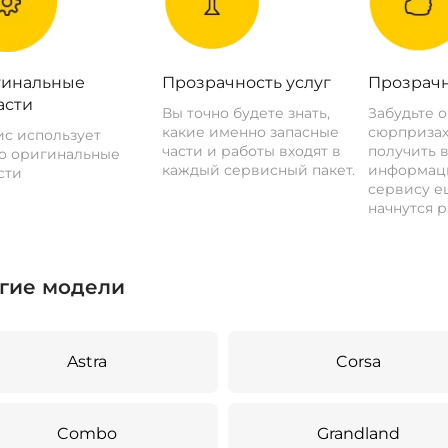
инальные
Прозрачность услуг
Прозрачн
асти
Вы точно будете знать,
Забудьте 
какие именно запасные
сюрпризах
с использует
части и работы входят в
получить 
о оригинальные
каждый сервисный пакет.
информац
сти
сервису ещ
начнутся р
гие модели
Astra
Corsa
Combo
Grandland