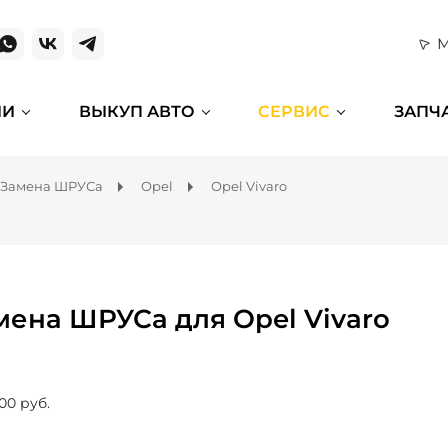
М
ИИ
ВЫКУП АВТО
СЕРВИС
ЗАПЧ
Замена ШРУСа
Opel
Opel Vivaro
мена ШРУСа для Opel Vivaro
00 руб.