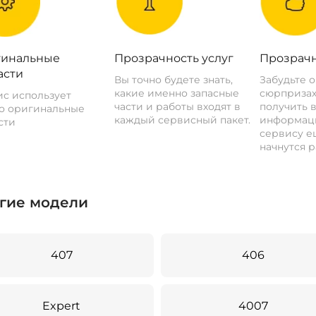
инальные
Прозрачность услуг
Прозрачн
асти
Вы точно будете знать,
Забудьте 
какие именно запасные
сюрпризах
с использует
части и работы входят в
получить 
о оригинальные
каждый сервисный пакет.
информац
сти
сервису ещ
начнутся р
гие модели
407
406
Expert
4007