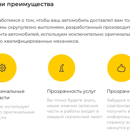
и преимущества
ботимся о том, чтобы ваш автомобиль доставлял вам то
 мы скрупулезно выполняем, разработанный производит
нта автомобилей, используем исключительно оригиналь
ко квалифицированных механиков.
инальные
Прозрачность услуг
Прозрачн
асти
Вы точно будете знать,
Забудьте 
какие именно запасные
сюрпризах
с использует
части и работы входят в
получить 
о оригинальные
каждый сервисный пакет.
информац
сти
сервису ещ
начнутся р