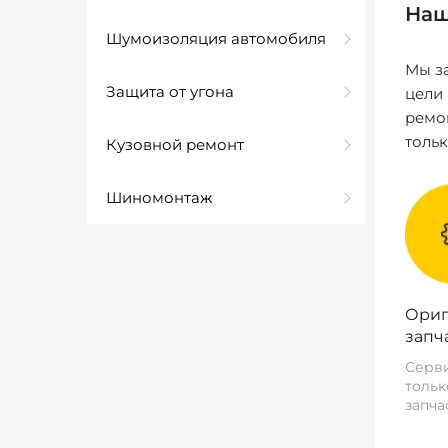
Наш
Шумоизоляция автомобиля
Мы за
Защита от угона
цели
ремо
толь
Кузовной ремонт
Шиномонтаж
Ориг
запч
Серви
тольк
запча