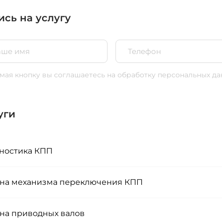
ись на услугу
ая кнопку вы соглашаетесь
на обработку персональных да
уги
ностика КПП
на механизма переключения КПП
на приводных валов