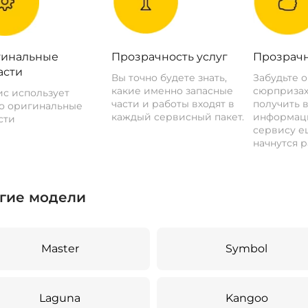
инальные
Прозрачность услуг
Прозрачн
асти
Вы точно будете знать,
Забудьте 
какие именно запасные
сюрпризах
с использует
части и работы входят в
получить 
о оригинальные
каждый сервисный пакет.
информац
сти
сервису ещ
начнутся р
гие модели
Master
Symbol
Laguna
Kangoo