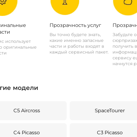
инальные
Прозрачность услуг
Прозрачн
асти
Вы точно будете знать,
Забудьте 
какие именно запасные
сюрпризах
с использует
части и работы входят в
получить 
о оригинальные
каждый сервисный пакет.
информац
сти
сервису ещ
начнутся р
гие модели
C5 Aircross
SpaceTourer
C4 Picasso
C3 Picasso