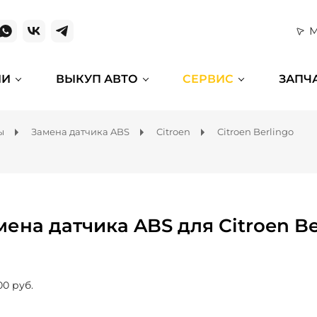
М
ИИ
ВЫКУП АВТО
СЕРВИС
ЗАПЧ
ы
Замена датчика ABS
Citroen
Citroen Berlingo
мена датчика ABS для Citroen Be
00 руб.