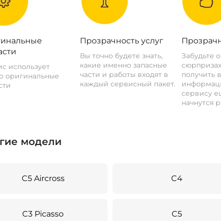
инальные
Прозрачность услуг
Прозрачн
асти
Вы точно будете знать,
Забудьте 
какие именно запасные
сюрпризах
с использует
части и работы входят в
получить 
о оригинальные
каждый сервисный пакет.
информац
сти
сервису ещ
начнутся р
гие модели
C5 Aircross
C4
C3 Picasso
C5