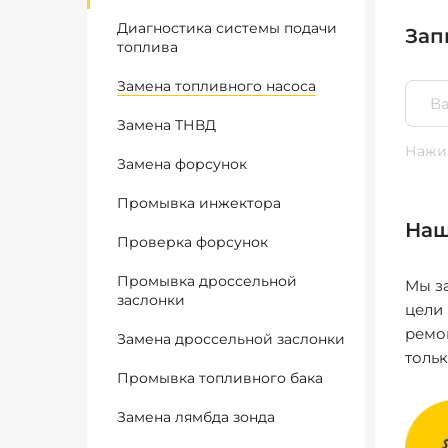
Диагностика системы подачи
Зап
топлива
Замена топливного насоса
Замена ТНВД
Нажим
Замена форсунок
Промывка инжектора
Наш
Проверка форсунок
Промывка дроссельной
Мы за
заслонки
цели
ремо
Замена дроссельной заслонки
толь
Промывка топливного бака
Замена лямбда зонда