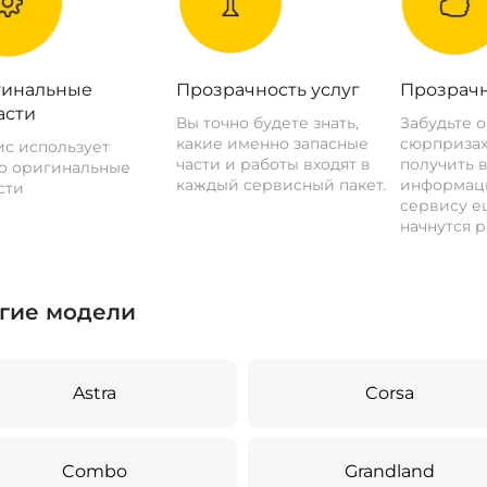
инальные
Прозрачность услуг
Прозрачн
асти
Вы точно будете знать,
Забудьте 
какие именно запасные
сюрпризах
с использует
части и работы входят в
получить 
о оригинальные
каждый сервисный пакет.
информац
сти
сервису ещ
начнутся р
гие модели
Astra
Corsa
Combo
Grandland