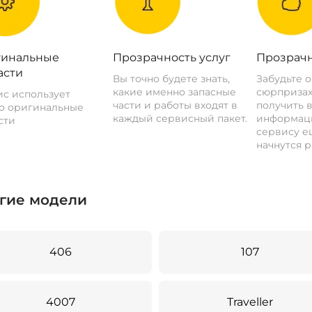
инальные
Прозрачность услуг
Прозрачн
асти
Вы точно будете знать,
Забудьте 
какие именно запасные
сюрпризах
с использует
части и работы входят в
получить 
о оригинальные
каждый сервисный пакет.
информац
сти
сервису ещ
начнутся р
гие модели
406
107
4007
Traveller