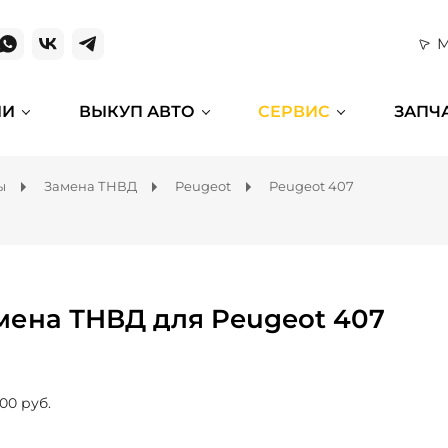
М
ИИ
ВЫКУП АВТО
СЕРВИС
ЗАПЧ
ы
Замена ТНВД
Peugeot
Peugeot 407
мена ТНВД для Peugeot 407
200 руб.