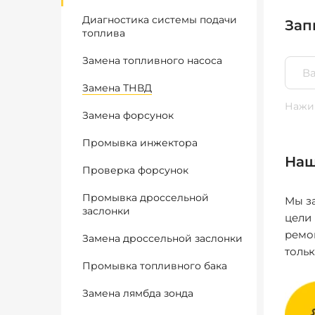
Диагностика системы подачи
Зап
топлива
Замена топливного насоса
Замена ТНВД
Нажим
Замена форсунок
Промывка инжектора
Наш
Проверка форсунок
Промывка дроссельной
Мы за
заслонки
цели
ремо
Замена дроссельной заслонки
толь
Промывка топливного бака
Замена лямбда зонда