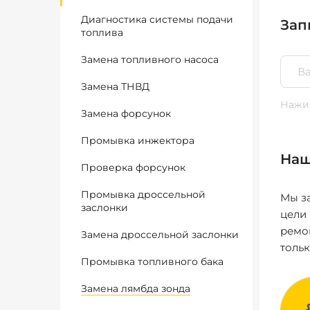
Диагностика системы подачи
Зап
топлива
Замена топливного насоса
Замена ТНВД
Нажим
Замена форсунок
Промывка инжектора
Наш
Проверка форсунок
Промывка дроссельной
Мы за
заслонки
цели
ремо
Замена дроссельной заслонки
толь
Промывка топливного бака
Замена лямбда зонда