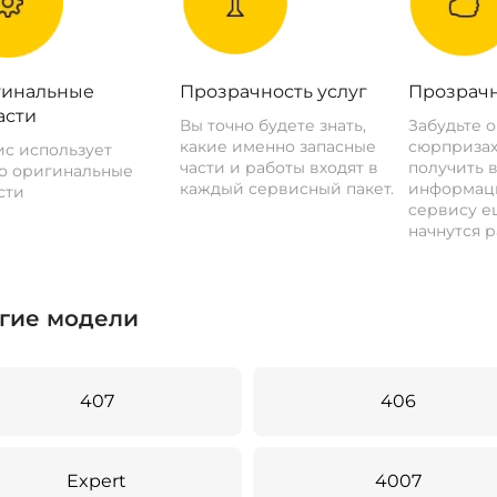
инальные
Прозрачность услуг
Прозрачн
асти
Вы точно будете знать,
Забудьте 
какие именно запасные
сюрпризах
с использует
части и работы входят в
получить 
о оригинальные
каждый сервисный пакет.
информац
сти
сервису ещ
начнутся р
гие модели
407
406
Expert
4007