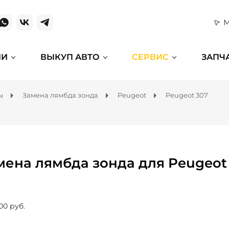
М
ИИ
ВЫКУП АВТО
СЕРВИС
ЗАПЧ
ы
Замена лямбда зонда
Peugeot
Peugeot 307
мена лямбда зонда для Peugeot
00 руб.