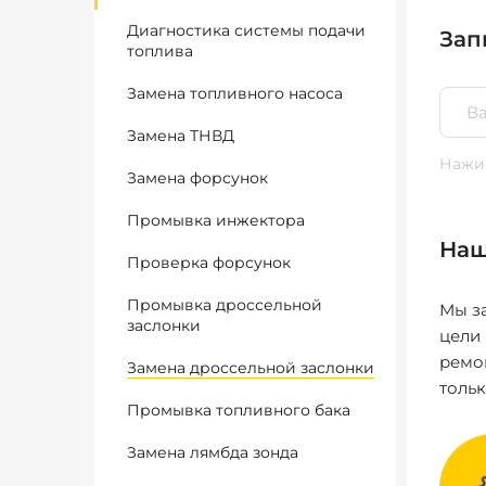
Диагностика системы подачи
Зап
топлива
Замена топливного насоса
Замена ТНВД
Нажим
Замена форсунок
Промывка инжектора
Наш
Проверка форсунок
Промывка дроссельной
Мы за
заслонки
цели
ремо
Замена дроссельной заслонки
толь
Промывка топливного бака
Замена лямбда зонда