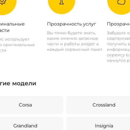
инальные
Прозрачность услуг
Прозрачн
асти
Вы точно будете знать,
Забудьте 
какие именно запасные
сюрпризах
с использует
части и работы входят в
получить 
о оригинальные
каждый сервисный пакет.
информац
сти
сервису ещ
начнутся р
гие модели
Corsa
Crossland
Grandland
Insignia