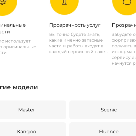
инальные
Прозрачность услуг
Прозрачн
асти
Вы точно будете знать,
Забудьте 
какие именно запасные
сюрпризах
с использует
части и работы входят в
получить 
о оригинальные
каждый сервисный пакет.
информац
сти
сервису ещ
начнутся р
гие модели
Master
Scenic
Kangoo
Fluence