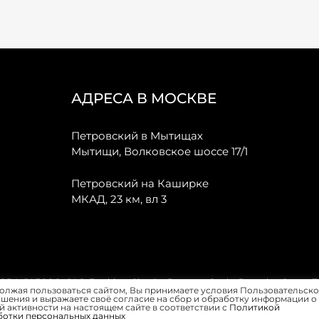
АДРЕСА В МОСКВЕ
Петровский в Мытищах
Мытищи, Волковское шоссе 17/1
Петровский на Каширке
МКАД, 23 км, вл 3
, JAECOO, GAC, Forthing, Citroёn, Peugeot, Opel и Renault в Санкт-
олжая пользоваться сайтом, Вы принимаете условия Пользовательско
шения и выражаете своё согласие на сбор и обработку информации о
 активности на настоящем сайте в соответствии с
Политикой
ботки персональных данных