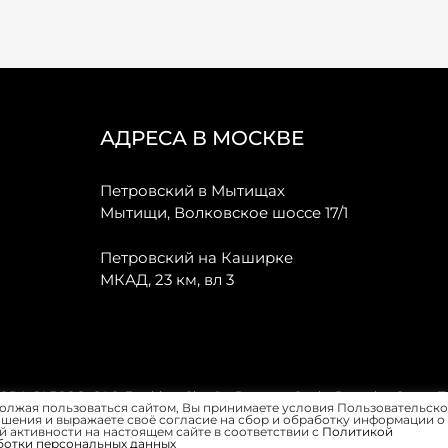
АДРЕСА В МОСКВЕ
Петровский в Мытищах
Мытищи, Волковское шоссе 17/1
Петровский на Каширке
МКАД, 23 км, вл 3
, JAECOO, GAC, Forthing, Citroёn, Peugeot, Opel и Renault в Санкт-
олжая пользоваться сайтом, Вы принимаете условия Пользовательско
шения и выражаете своё согласие на сбор и обработку информации о
 активности на настоящем сайте в соответствии с
Политикой
ботки персональных данных