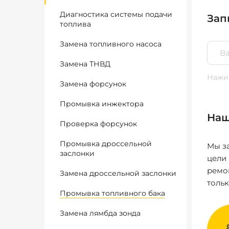
Диагностика системы подачи
Зап
топлива
Замена топливного насоса
Замена ТНВД
Нажим
Замена форсунок
Промывка инжектора
Наш
Проверка форсунок
Промывка дроссельной
Мы за
заслонки
цели
ремо
Замена дроссельной заслонки
толь
Промывка топливного бака
Замена лямбда зонда