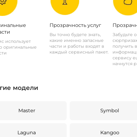
инальные
Прозрачность услуг
Прозрачн
асти
Вы точно будете знать,
Забудьте 
какие именно запасные
сюрпризах
с использует
части и работы входят в
получить 
о оригинальные
каждый сервисный пакет.
информац
сти
сервису ещ
начнутся р
гие модели
Master
Symbol
Laguna
Kangoo