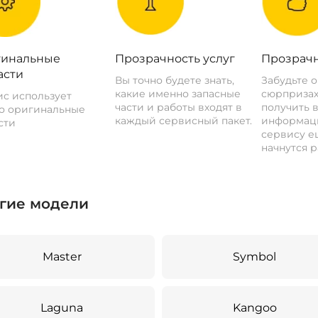
инальные
Прозрачность услуг
Прозрачн
асти
Вы точно будете знать,
Забудьте 
какие именно запасные
сюрпризах
с использует
части и работы входят в
получить 
о оригинальные
каждый сервисный пакет.
информац
сти
сервису ещ
начнутся р
гие модели
Master
Symbol
Laguna
Kangoo