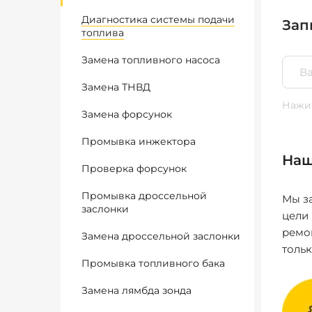
Диагностика системы подачи
Зап
топлива
Замена топливного насоса
Замена ТНВД
Нажим
Замена форсунок
Промывка инжектора
Наш
Проверка форсунок
Промывка дроссельной
Мы за
заслонки
цели
ремо
Замена дроссельной заслонки
толь
Промывка топливного бака
Замена лямбда зонда