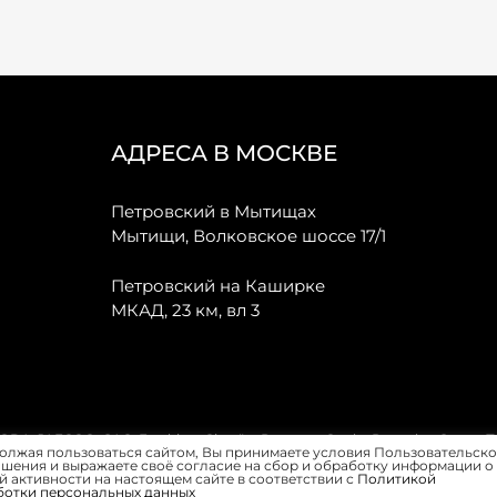
АДРЕСА В МОСКВЕ
Петровский в Мытищах
Мытищи, Волковское шоссе 17/1
Петровский на Каширке
МКАД, 23 км, вл 3
, JAECOO, GAC, Forthing, Citroёn, Peugeot, Opel и Renault в Санкт-
олжая пользоваться сайтом, Вы принимаете условия Пользовательско
шения и выражаете своё согласие на сбор и обработку информации о
 активности на настоящем сайте в соответствии с
Политикой
ботки персональных данных