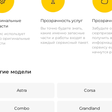
инальные
Прозрачность услуг
Прозрачн
асти
Вы точно будете знать,
Забудьте 
какие именно запасные
сюрпризах
с использует
части и работы входят в
получить 
о оригинальные
каждый сервисный пакет.
информац
сти
сервису ещ
начнутся р
гие модели
Astra
Corsa
Combo
Grandland