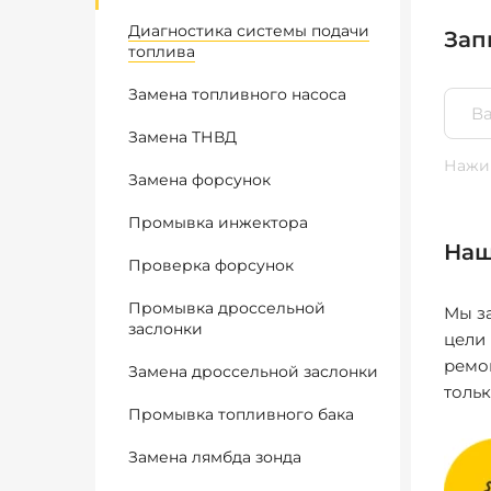
Диагностика системы подачи
Зап
топлива
Замена топливного насоса
Замена ТНВД
Нажим
Замена форсунок
Промывка инжектора
Наш
Проверка форсунок
Промывка дроссельной
Мы за
заслонки
цели
ремо
Замена дроссельной заслонки
толь
Промывка топливного бака
Замена лямбда зонда