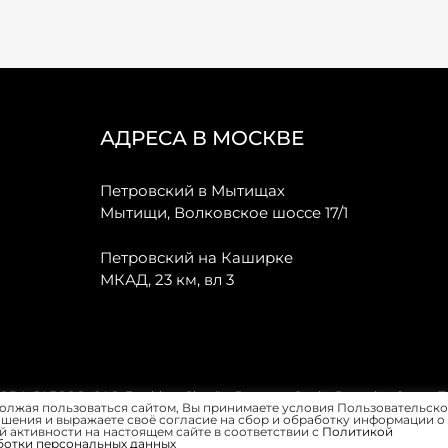
АДРЕСА В МОСКВЕ
Петровский в Мытищах
Мытищи, Волковское шоссе 17/1
Петровский на Каширке
МКАД, 23 км, вл 3
, JAECOO, GAC, Forthing, Citroёn, Peugeot, Opel и Renault в Санкт-
олжая пользоваться сайтом, Вы принимаете условия Пользовательско
шения и выражаете своё согласие на сбор и обработку информации о
 активности на настоящем сайте в соответствии с
Политикой
ботки персональных данных