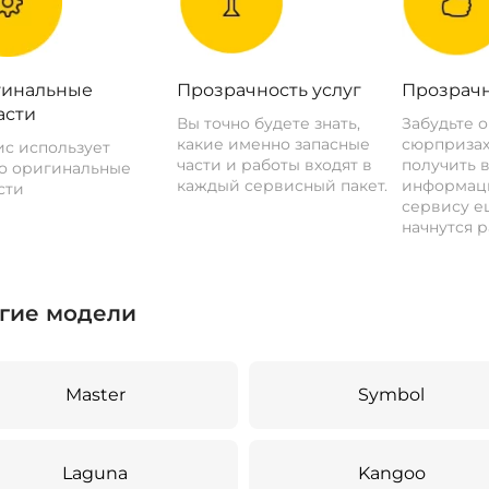
инальные
Прозрачность услуг
Прозрачн
асти
Вы точно будете знать,
Забудьте 
какие именно запасные
сюрпризах
с использует
части и работы входят в
получить 
о оригинальные
каждый сервисный пакет.
информац
сти
сервису ещ
начнутся р
гие модели
Master
Symbol
Laguna
Kangoo