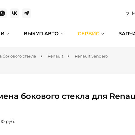
М
ИИ
ВЫКУП АВТО
СЕРВИС
ЗАПЧ
 бокового стекла
Renault
Renault Sandero
мена бокового стекла для Renau
00 руб.