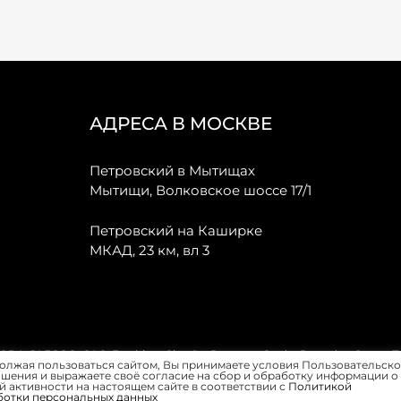
АДРЕСА В МОСКВЕ
Петровский в Мытищах
Мытищи, Волковское шоссе 17/1
Петровский на Каширке
МКАД, 23 км, вл 3
, JAECOO, GAC, Forthing, Citroёn, Peugeot, Opel и Renault в Санкт-
олжая пользоваться сайтом, Вы принимаете условия Пользовательско
шения и выражаете своё согласие на сбор и обработку информации о
 активности на настоящем сайте в соответствии с
Политикой
ботки персональных данных