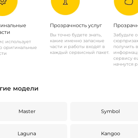
инальные
Прозрачность услуг
Прозрачн
асти
Вы точно будете знать,
Забудьте 
какие именно запасные
сюрпризах
с использует
части и работы входят в
получить 
о оригинальные
каждый сервисный пакет.
информац
сти
сервису ещ
начнутся р
гие модели
Master
Symbol
Laguna
Kangoo