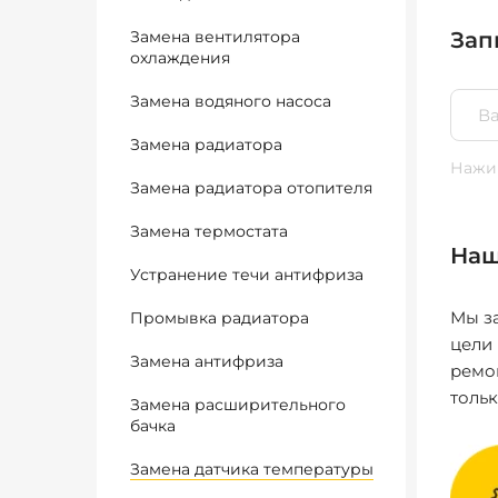
Замена вентилятора
Зап
охлаждения
Замена водяного насоса
Замена радиатора
Нажим
Замена радиатора отопителя
Замена термостата
Наш
Устранение течи антифриза
Мы за
Промывка радиатора
цели
Замена антифриза
ремо
толь
Замена расширительного
бачка
Замена датчика температуры