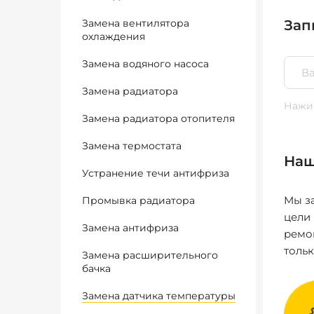
Замена вентилятора
Зап
охлаждения
Замена водяного насоса
Замена радиатора
Нажим
Замена радиатора отопителя
Замена термостата
Наш
Устранение течи антифриза
Мы за
Промывка радиатора
цели
Замена антифриза
ремо
толь
Замена расширительного
бачка
Замена датчика температуры