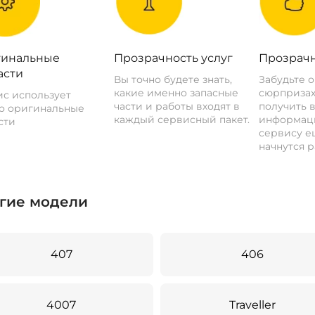
инальные
Прозрачность услуг
Прозрачн
асти
Вы точно будете знать,
Забудьте 
какие именно запасные
сюрпризах
с использует
части и работы входят в
получить 
о оригинальные
каждый сервисный пакет.
информац
сти
сервису ещ
начнутся р
гие модели
407
406
4007
Traveller