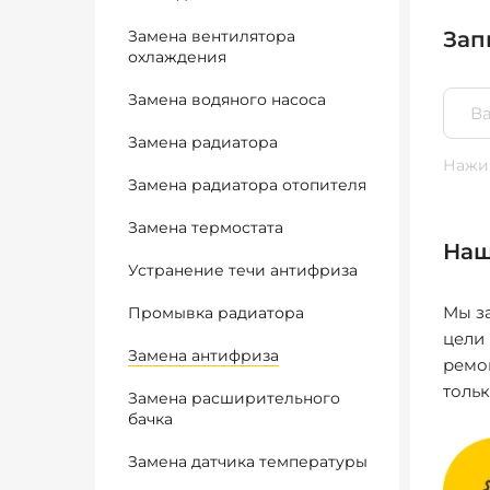
Замена вентилятора
Зап
охлаждения
Замена водяного насоса
Замена радиатора
Нажим
Замена радиатора отопителя
Замена термостата
Наш
Устранение течи антифриза
Мы за
Промывка радиатора
цели
Замена антифриза
ремо
толь
Замена расширительного
бачка
Замена датчика температуры