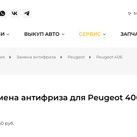
М
ИИ
ВЫКУП АВТО
СЕРВИС
ЗАПЧ
ния
Замена антифриза
Peugeot
Peugeot 406
мена антифриза для Peugeot 40
60 руб.