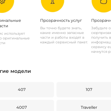
инальные
Прозрачность услуг
Прозрачн
асти
Вы точно будете знать,
Забудьте 
какие именно запасные
сюрпризах
с использует
части и работы входят в
получить 
о оригинальные
каждый сервисный пакет.
информац
сти
сервису ещ
начнутся р
гие модели
407
107
4007
Traveller