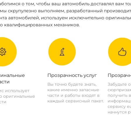
ботимся о том, чтобы ваш автомобиль доставлял вам то
 мы скрупулезно выполняем, разработанный производит
нта автомобилей, используем исключительно оригиналь
ко квалифицированных механиков.
инальные
Прозрачность услуг
Прозрачн
асти
Вы точно будете знать,
Забудьте 
какие именно запасные
сюрпризах
с использует
части и работы входят в
получить 
о оригинальные
каждый сервисный пакет.
информац
сти
сервису ещ
начнутся р