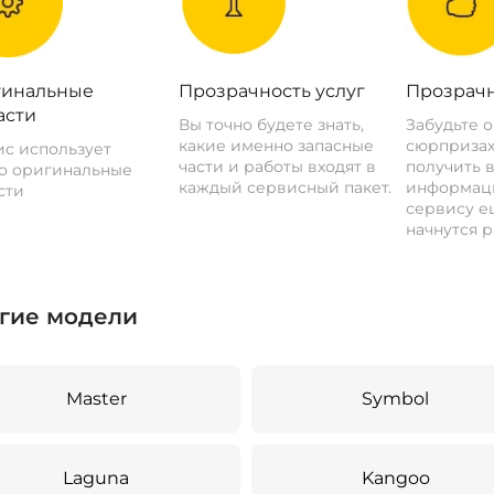
инальные
Прозрачность услуг
Прозрачн
асти
Вы точно будете знать,
Забудьте 
какие именно запасные
сюрпризах
с использует
части и работы входят в
получить 
о оригинальные
каждый сервисный пакет.
информац
сти
сервису ещ
начнутся р
гие модели
Master
Symbol
Laguna
Kangoo