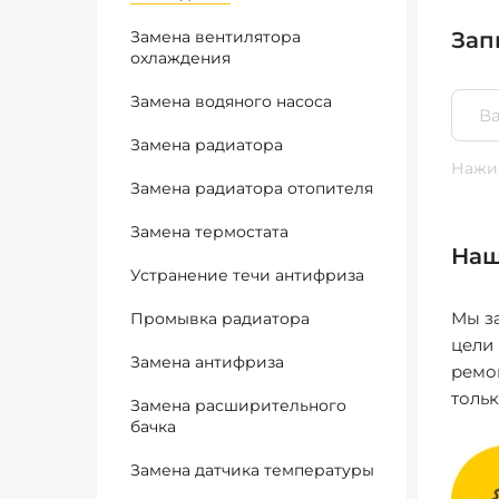
Замена вентилятора
Зап
охлаждения
Замена водяного насоса
Замена радиатора
Нажим
Замена радиатора отопителя
Замена термостата
Наш
Устранение течи антифриза
Мы за
Промывка радиатора
цели
Замена антифриза
ремо
толь
Замена расширительного
бачка
Замена датчика температуры