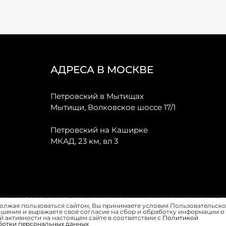
АДРЕСА В МОСКВЕ
Петровский в Мытищах
Мытищи, Волковское шоссе 17/1
Петровский на Каширке
МКАД, 23 км, вл 3
, JAECOO, GAC, Forthing, Citroёn, Peugeot, Opel и Renault в Санкт-
олжая пользоваться сайтом, Вы принимаете условия Пользовательско
шения и выражаете своё согласие на сбор и обработку информации о
 активности на настоящем сайте в соответствии с
Политикой
ботки персональных данных