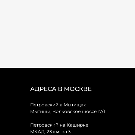
АДРЕСА В МОСКВЕ
Петровский в Мытищах
Мытищи, Волковское шоссе 17/1
Петровский на Каширке
МКАД, 23 км, вл 3