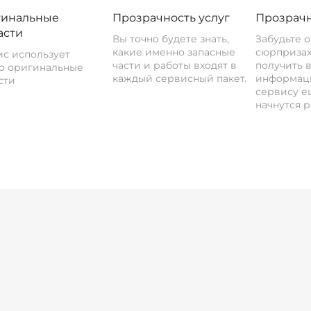
инальные
Прозрачность услуг
Прозрачн
асти
Вы точно будете знать,
Забудьте 
какие именно запасные
сюрпризах
с использует
части и работы входят в
получить 
о оригинальные
каждый сервисный пакет.
информац
сти
сервису ещ
начнутся р