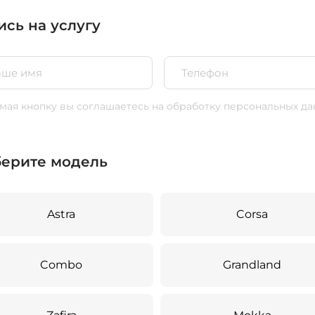
ись на услугу
ая кнопку вы соглашаетесь
на обработку персональных да
ерите модель
Astra
Corsa
Combo
Grandland