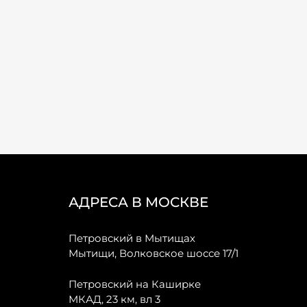
АДРЕСА В МОСКВЕ
Петровский в Мытищах
Мытищи, Волковское шоссе 17/1
Петровский на Каширке
МКАД, 23 км, вл 3