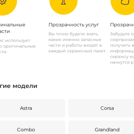
инальные
Прозрачность услуг
Прозрачн
асти
Вы точно будете знать,
Забудьте 
какие именно запасные
сюрпризах
с использует
части и работы входят в
получить 
о оригинальные
каждый сервисный пакет.
информац
сти
сервису ещ
начнутся р
гие модели
Astra
Corsa
Combo
Grandland