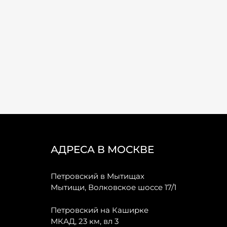
АДРЕСА В МОСКВЕ
Петровский в Мытищах
Мытищи, Волковское шоссе 17/1
Петровский на Каширке
МКАД, 23 км, вл 3