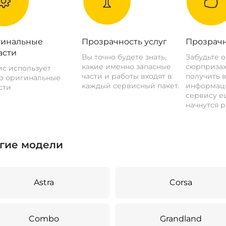
инальные
Прозрачность услуг
Прозрачн
асти
Вы точно будете знать,
Забудьте 
какие именно запасные
сюрпризах
с использует
части и работы входят в
получить 
о оригинальные
каждый сервисный пакет.
информац
сти
сервису ещ
начнутся р
гие модели
Astra
Corsa
Combo
Grandland