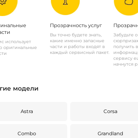
инальные
Прозрачность услуг
Прозрачн
асти
Вы точно будете знать,
Забудьте 
какие именно запасные
сюрпризах
с использует
части и работы входят в
получить 
о оригинальные
каждый сервисный пакет.
информац
сти
сервису ещ
начнутся р
гие модели
Astra
Corsa
Combo
Grandland