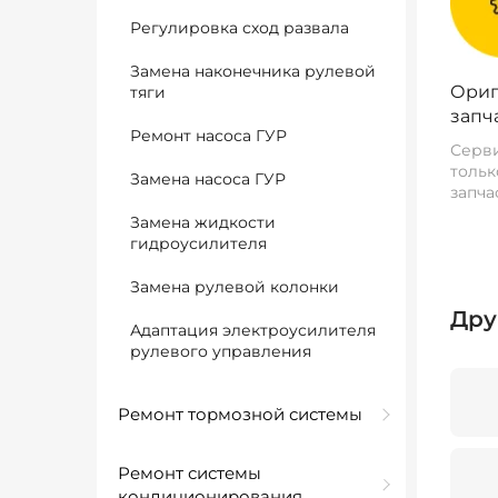
Регулировка сход развала
Замена наконечника рулевой
Ориг
тяги
запч
Ремонт насоса ГУР
Серви
тольк
Замена насоса ГУР
запча
Замена жидкости
гидроусилителя
Замена рулевой колонки
Дру
Адаптация электроусилителя
рулевого управления
Ремонт тормозной системы
Ремонт системы
кондиционирования