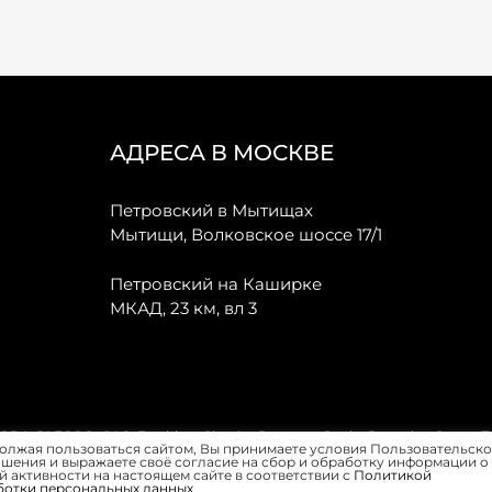
АДРЕСА В МОСКВЕ
Петровский в Мытищах
Мытищи, Волковское шоссе 17/1
Петровский на Каширке
МКАД, 23 км, вл 3
, JAECOO, GAC, Forthing, Citroёn, Peugeot, Opel и Renault в Санкт-
олжая пользоваться сайтом, Вы принимаете условия Пользовательско
шения и выражаете своё согласие на сбор и обработку информации о
 активности на настоящем сайте в соответствии с
Политикой
ботки персональных данных