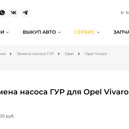
М
ИИ
ВЫКУП АВТО
СЕРВИС
ЗАПЧ
ния
Замена насоса ГУР
Opel
Opel Vivaro
мена насоса ГУР для Opel Vivaro
00 руб.