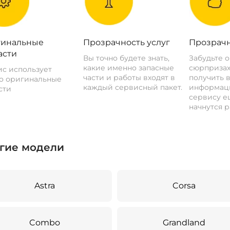
инальные
Прозрачность услуг
Прозрачн
асти
Вы точно будете знать,
Забудьте 
какие именно запасные
сюрпризах
с использует
части и работы входят в
получить 
о оригинальные
каждый сервисный пакет.
информац
сти
сервису ещ
начнутся р
гие модели
Astra
Corsa
Combo
Grandland