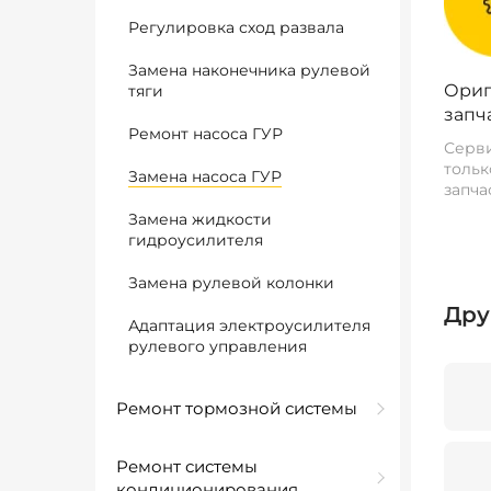
Регулировка сход развала
Замена наконечника рулевой
Ориг
тяги
запч
Ремонт насоса ГУР
Серви
тольк
Замена насоса ГУР
запча
Замена жидкости
гидроусилителя
Замена рулевой колонки
Дру
Адаптация электроусилителя
рулевого управления
Ремонт тормозной системы
Ремонт системы
кондиционирования