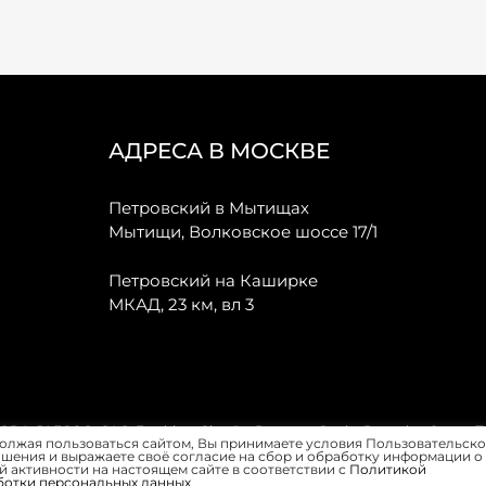
АДРЕСА В МОСКВЕ
Петровский в Мытищах
Мытищи, Волковское шоссе 17/1
Петровский на Каширке
МКАД, 23 км, вл 3
, JAECOO, GAC, Forthing, Citroёn, Peugeot, Opel и Renault в Санкт-
олжая пользоваться сайтом, Вы принимаете условия Пользовательско
шения и выражаете своё согласие на сбор и обработку информации о
 активности на настоящем сайте в соответствии с
Политикой
ботки персональных данных