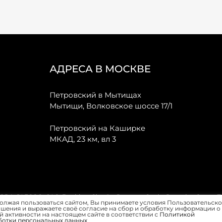
АДРЕСА В МОСКВЕ
Петровский в Мытищах
Мытищи, Волковское шоссе 17/1
Петровский на Каширке
МКАД, 23 км, вл 3
, JAECOO, GAC, Forthing, Citroёn, Peugeot, Opel и Renault в Санкт-
олжая пользоваться сайтом, Вы принимаете условия Пользовательско
шения и выражаете своё согласие на сбор и обработку информации о
 активности на настоящем сайте в соответствии с
Политикой
ботки персональных данных