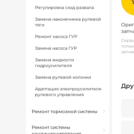
Регулировка сход развала
Замена наконечника рулевой
Ориг
тяги
запч
Ремонт насоса ГУР
Серви
тольк
Замена насоса ГУР
запча
Замена жидкости
гидроусилителя
Замена рулевой колонки
Дру
Адаптация электроусилителя
рулевого управления
Ремонт тормозной системы
Ремонт системы
кондиционирования