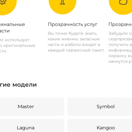
инальные
Прозрачность услуг
Прозрачн
асти
Вы точно будете знать,
Забудьте 
какие именно запасные
сюрпризах
с использует
части и работы входят в
получить 
о оригинальные
каждый сервисный пакет.
информац
сти
сервису ещ
начнутся р
гие модели
Master
Symbol
Laguna
Kangoo