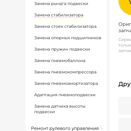
Замена рычага подвески
Замена стабилизатора
Ориг
Замена стоек стабилизатора
запч
Замена опорных подшипников
Серви
тольк
Замена пружин подвески
запча
Замена пневмобаллона
Замена пневмокомпрессора
Дру
Замена пневмоамортизатора
Адаптация пневмоподвески
Замена датчика высоты
подвески
Ремонт рулевого управления