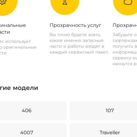
инальные
Прозрачность услуг
Прозрачн
асти
Вы точно будете знать,
Забудьте 
какие именно запасные
сюрпризах
с использует
части и работы входят в
получить 
о оригинальные
каждый сервисный пакет.
информац
сти
сервису ещ
начнутся р
гие модели
406
107
4007
Traveller