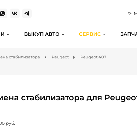
М
ИИ
ВЫКУП АВТО
СЕРВИС
ЗАПЧ
ена стабилизатора
Peugeot
Peugeot 407
мена стабилизатора для Peugeo
00 руб.