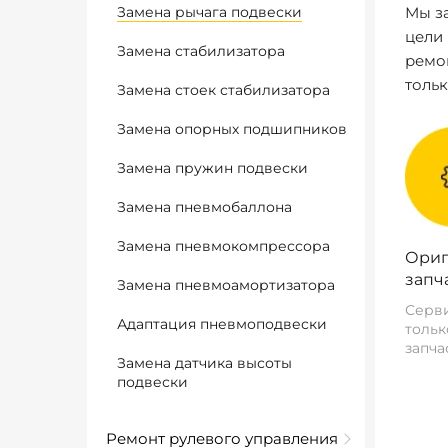
Замена рычага подвески
Мы за
цели
Замена стабилизатора
ремо
толь
Замена стоек стабилизатора
Замена опорных подшипников
Замена пружин подвески
Замена пневмобаллона
Замена пневмокомпрессора
Ориг
запч
Замена пневмоамортизатора
Серви
Адаптация пневмоподвески
тольк
запча
Замена датчика высоты
подвески
Ремонт рулевого управления