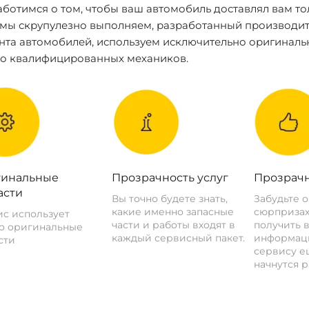
ботимся о том, чтобы ваш автомобиль доставлял вам то
 мы скрупулезно выполняем, разработанный производит
нта автомобилей, используем исключительно оригиналь
ко квалифицированных механиков.
инальные
Прозрачность услуг
Прозрачн
асти
Вы точно будете знать,
Забудьте 
какие именно запасные
сюрпризах
с использует
части и работы входят в
получить 
о оригинальные
каждый сервисный пакет.
информац
сти
сервису ещ
начнутся р