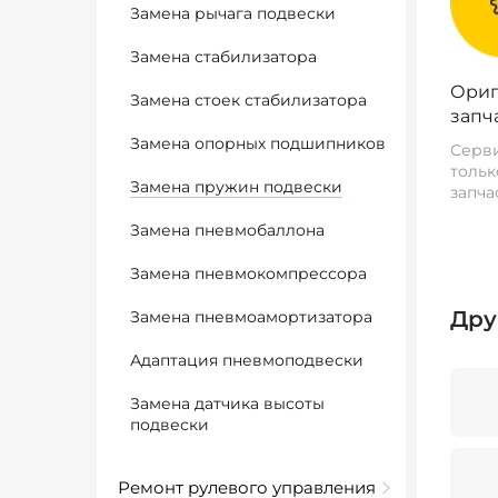
Замена рычага подвески
Замена стабилизатора
Ориг
Замена стоек стабилизатора
запч
Замена опорных подшипников
Серви
тольк
Замена пружин подвески
запча
Замена пневмобаллона
Замена пневмокомпрессора
Дру
Замена пневмоамортизатора
Адаптация пневмоподвески
Замена датчика высоты
подвески
Ремонт рулевого управления