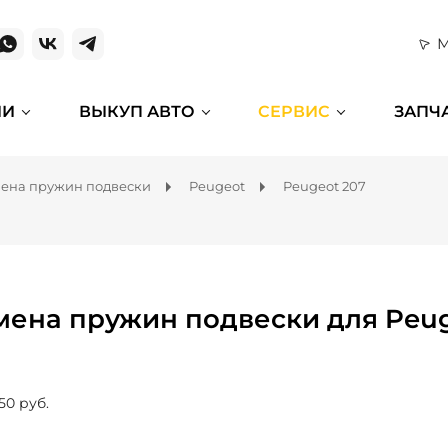
М
ИИ
ВЫКУП АВТО
СЕРВИС
ЗАПЧ
ена пружин подвески
Peugeot
Peugeot 207
мена пружин подвески для Peug
50 руб.