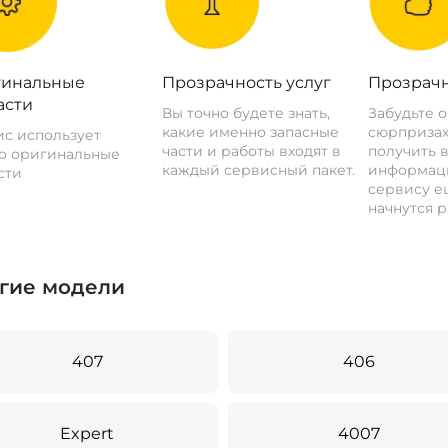
инальные
Прозрачность услуг
Прозрачн
асти
Вы точно будете знать,
Забудьте 
какие именно запасные
сюрпризах
с использует
части и работы входят в
получить 
о оригинальные
каждый сервисный пакет.
информац
сти
сервису ещ
начнутся р
гие модели
407
406
Expert
4007