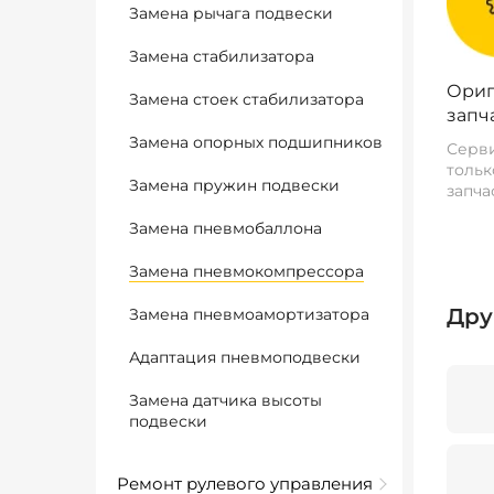
Замена рычага подвески
Замена стабилизатора
Ориг
Замена стоек стабилизатора
запч
Замена опорных подшипников
Серви
тольк
Замена пружин подвески
запча
Замена пневмобаллона
Замена пневмокомпрессора
Дру
Замена пневмоамортизатора
Адаптация пневмоподвески
Замена датчика высоты
подвески
Ремонт рулевого управления