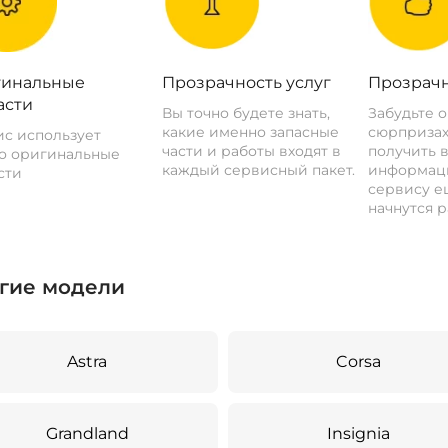
инальные
Прозрачность услуг
Прозрачн
асти
Вы точно будете знать,
Забудьте 
какие именно запасные
сюрпризах
с использует
части и работы входят в
получить 
о оригинальные
каждый сервисный пакет.
информац
сти
сервису ещ
начнутся р
гие модели
Astra
Corsa
Grandland
Insignia