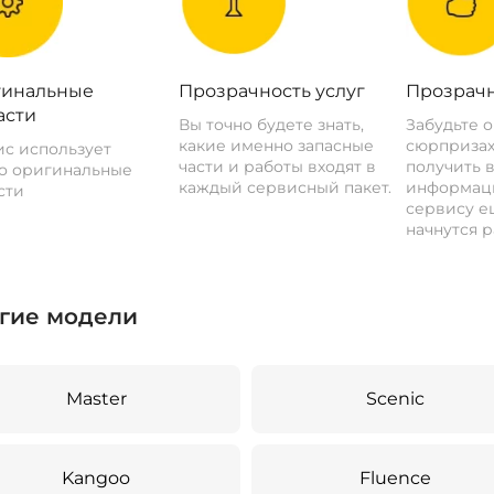
инальные
Прозрачность услуг
Прозрачн
асти
Вы точно будете знать,
Забудьте 
какие именно запасные
сюрпризах
с использует
части и работы входят в
получить 
о оригинальные
каждый сервисный пакет.
информац
сти
сервису ещ
начнутся р
гие модели
Master
Scenic
Kangoo
Fluence