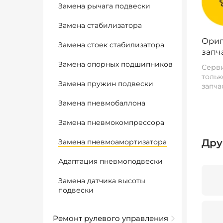
Замена рычага подвески
Замена стабилизатора
Ориг
Замена стоек стабилизатора
запч
Замена опорных подшипников
Серви
тольк
Замена пружин подвески
запча
Замена пневмобаллона
Замена пневмокомпрессора
Дру
Замена пневмоамортизатора
Адаптация пневмоподвески
Замена датчика высоты
подвески
Ремонт рулевого управления