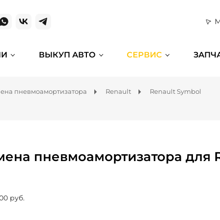
М
ИИ
ВЫКУП АВТО
СЕРВИС
ЗАПЧ
ена пневмоамортизатора
Renault
Renault Symbol
мена пневмоамортизатора для R
00 руб.