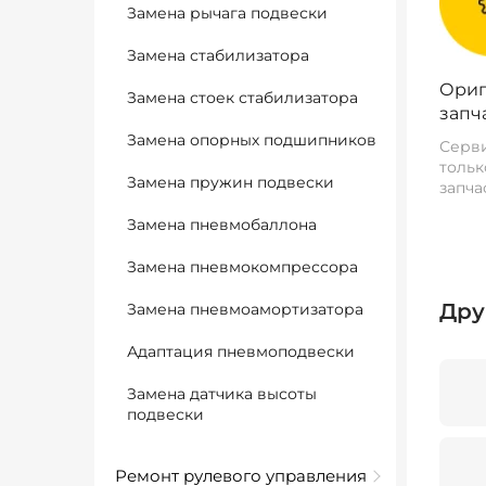
Замена рычага подвески
Замена стабилизатора
Ориг
Замена стоек стабилизатора
запч
Замена опорных подшипников
Серви
тольк
Замена пружин подвески
запча
Замена пневмобаллона
Замена пневмокомпрессора
Дру
Замена пневмоамортизатора
Адаптация пневмоподвески
Замена датчика высоты
подвески
Ремонт рулевого управления