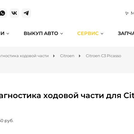
М
ИИ
ВЫКУП АВТО
СЕРВИС
ЗАПЧ
гностика ходовой части
Citroen
Citroen C3 Picasso
агностика ходовой части для Cit
50 руб.