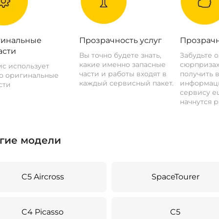
инальные
Прозрачность услуг
Прозрачн
асти
Вы точно будете знать,
Забудьте 
какие именно запасные
сюрпризах
с использует
части и работы входят в
получить 
о оригинальные
каждый сервисный пакет.
информац
сти
сервису ещ
начнутся р
гие модели
C5 Aircross
SpaceTourer
C4 Picasso
C5