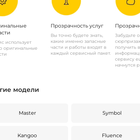
инальные
Прозрачность услуг
Прозрачн
асти
Вы точно будете знать,
Забудьте 
какие именно запасные
сюрпризах
с использует
части и работы входят в
получить 
о оригинальные
каждый сервисный пакет.
информац
сти
сервису ещ
начнутся р
гие модели
Master
Symbol
Kangoo
Fluence