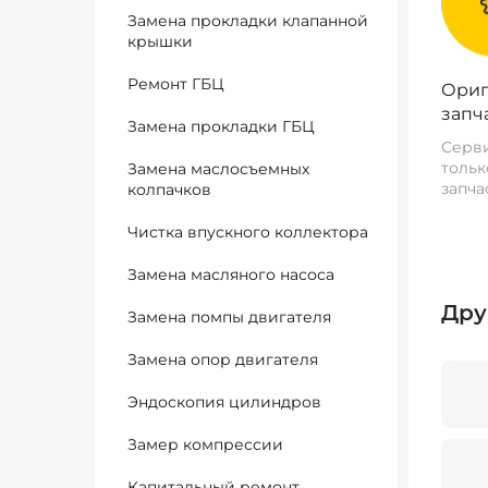
Замена прокладки клапанной
крышки
Ремонт ГБЦ
Ориг
запч
Замена прокладки ГБЦ
Серви
тольк
Замена маслосъемных
запча
колпачков
Чистка впускного коллектора
Замена масляного насоса
Дру
Замена помпы двигателя
Замена опор двигателя
Эндоскопия цилиндров
Замер компрессии
Капитальный ремонт