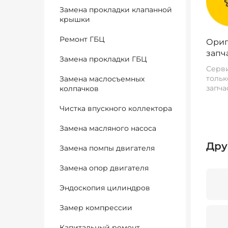
Замена прокладки клапанной
крышки
Ремонт ГБЦ
Ориг
запч
Замена прокладки ГБЦ
Серви
тольк
Замена маслосъемных
запча
колпачков
Чистка впускного коллектора
Замена масляного насоса
Дру
Замена помпы двигателя
Замена опор двигателя
Эндоскопия цилиндров
Замер компрессии
Капитальный ремонт