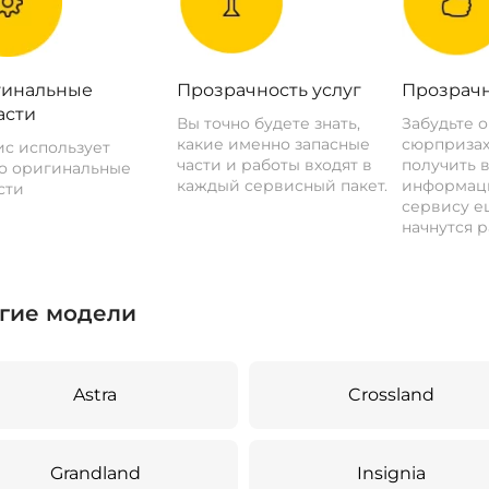
инальные
Прозрачность услуг
Прозрачн
асти
Вы точно будете знать,
Забудьте 
какие именно запасные
сюрпризах
с использует
части и работы входят в
получить 
о оригинальные
каждый сервисный пакет.
информац
сти
сервису ещ
начнутся р
гие модели
Astra
Crossland
Grandland
Insignia