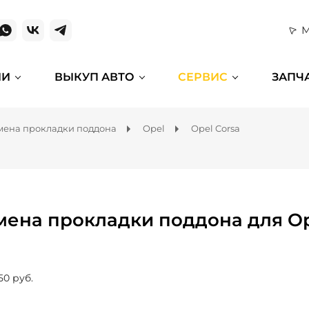
М
ИИ
ВЫКУП АВТО
СЕРВИС
ЗАПЧ
мена прокладки поддона
Opel
Opel Corsa
мена прокладки поддона для Op
50 руб.