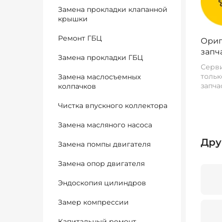
Замена прокладки клапанной
крышки
Ремонт ГБЦ
Ориг
запч
Замена прокладки ГБЦ
Серви
тольк
Замена маслосъемных
запча
колпачков
Чистка впускного коллектора
Замена масляного насоса
Дру
Замена помпы двигателя
Замена опор двигателя
Эндоскопия цилиндров
Замер компрессии
Капитальный ремонт