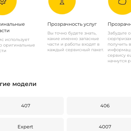
инальные
Прозрачность услуг
Прозрачн
асти
Вы точно будете знать,
Забудьте 
какие именно запасные
сюрпризах
с использует
части и работы входят в
получить 
о оригинальные
каждый сервисный пакет.
информац
сти
сервису ещ
начнутся р
гие модели
407
406
Expert
4007